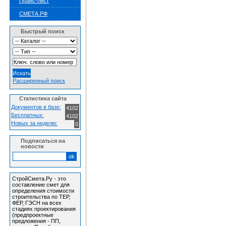
Прайс-лист
СМЕТА.РФ
Быстрый поиск
Расширенный поиск
Статистика сайта
Документов в базе:
4102
Бесплатных:
4102
Новых за неделю:
0
Подписаться на
новости
СтройСмета.Ру - это
составление смет для
определения стоимости
строительства по ТЕР,
ФЕР, ГЭСН на всех
стадиях проектирования
(предпроектные
предложения - ПП,