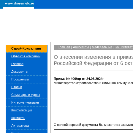
Главная
Документы
Федеральные
Министерств
|
|
|
Строй-Консалтинг
О внесении изменения в прика
Объекты компании
Российской Федерации от 6 окт
Главная
Документы
Приказ № 406/пр от 24.06.2024г
Программы
Министерство строительства и жилищно-коммуналь
Статьи
Семинары и курсы
Интернет-магазин
Консультации
Контакты
С полной версией документа Вы можете ознакомить
Литература