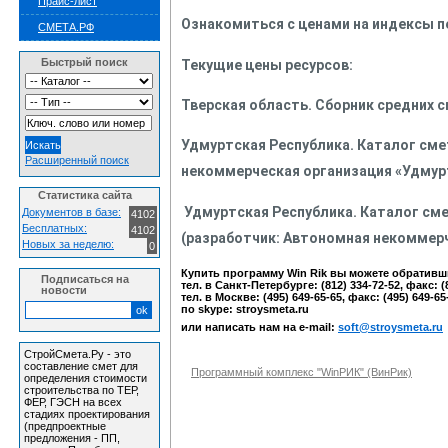
Прайс-лист
Ознакомиться с ценами на индексы п
СМЕТА.РФ
Быстрый поиск
Текущие цены ресурсов:
Тверская область. Сборник средних см
Удмуртская Республика. Каталог смет
Расширенный поиск
некоммерческая организация «Удмур
Статистика сайта
Удмуртская Республика. Каталог смет
Документов в базе:
4102
Бесплатных:
4102
(разработчик: Автономная некоммерч
Новых за неделю:
0
Купить программу Win Rik вы можете обратив
Подписаться на
тел. в Санкт-Петербурге: (812) 334-72-52, факс: (
новости
тел. в Москве: (495) 649-65-65, факс: (495) 649-65
по
skype:
stroysmeta.
ru
или написать нам на e-mail:
soft@stroysmeta.ru
СтройСмета.Ру - это
составление смет для
Программный комплекс "WinРИК" (ВинРик)
определения стоимости
строительства по ТЕР,
ФЕР, ГЭСН на всех
стадиях проектирования
(предпроектные
предложения - ПП,