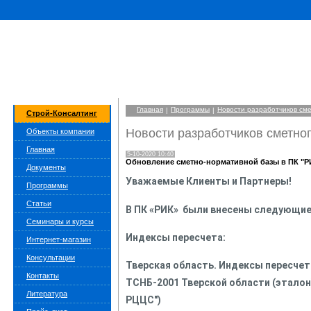
Главная
Программы
Новости разработчиков см
|
|
Строй-Консалтинг
Новости разработчиков сметно
Объекты компании
Главная
5-10-2020 10:40
Обновление сметно-нормативной базы в ПК "Р
Документы
Уважаемые Клиенты и Партнеры!
Программы
Статьи
В ПК «РИК» были внесены следующи
Семинары и курсы
Индексы пересчета:
Интернет-магазин
Консультации
Тверская область. Индексы пересче
Контакты
ТСНБ-2001 Тверской области (эталон) с
Литература
РЦЦС")