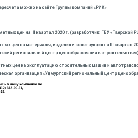
ересчета можно на сайте Группы компаний «РИК»
етных цен на III квартал 2020 г. (разработчик: ГБУ «Тверской 
ных цен на материалы, изделия и конструкции на III квартал 2
тский региональный центр ценообразования в строительстве»
ных цен на эксплуатацию строительных машин и автотранспорт
еская организация «Удмуртский региональный центр ценообра
шись в нашу компанию по
812) 313-20-21,
-28,