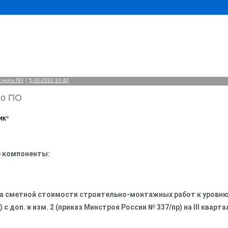
етного ПО
5-10-2020 10:40
|
го ПО
ИК"
е компоненты:
та сметной стоимости строительно-монтажных работ к уровн
 доп. и изм. 2 (приказ Минстроя России № 337/пр) на III кварта